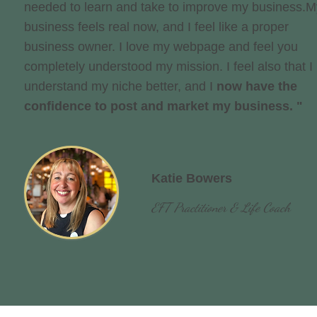
needed to learn and take to improve my business.​M
business feels real now, and I feel like a proper
business owner. I love my webpage and feel you
completely understood my mission. I feel also that I
understand my niche better, and
I
now have the
confidence to post and market my business. "
Katie Bowers
EFT Practitioner & Life Coach