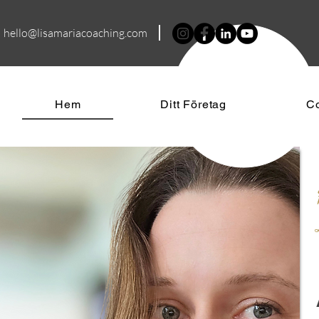
hello@lisamariacoa
ching.com
Hem
Ditt Företag
C