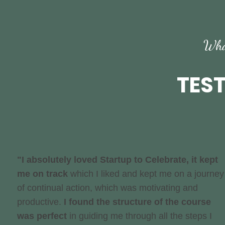
What
TES
"
I absolutely loved Startup to Celebrate, it kept
me on track
which I liked and kept me on a journey
of continual action, which was motivating and
productive.
I found the structure of the course
was perfect
i
n guiding me through all the steps I