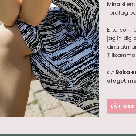
Mina klien
företag och
Eftersom d
jag in dig 
dina utman
Tillsamman
👉
Boka en
steget mo
LÅT OSS