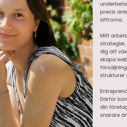
underbeta
precis anle
siffrorna.
Mitt arbet
strategie
dig att vä
skapa web
försäljni
strukturer 
Entreprenö
Därför kom
din företa
snarare än