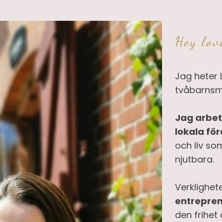
Hey lov
Jag heter L
tvåbarnsma
Jag arbet
lokala fö
och liv so
njutbara.
Verklighete
entrepren
den frihet